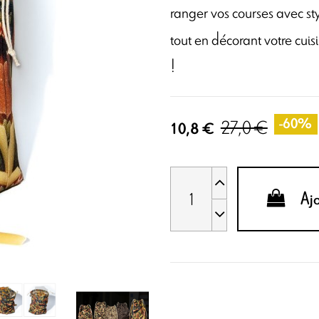
ranger vos courses avec sty
tout en décorant votre cuis
!
27,0 €
-60%
10,8 €
Aj