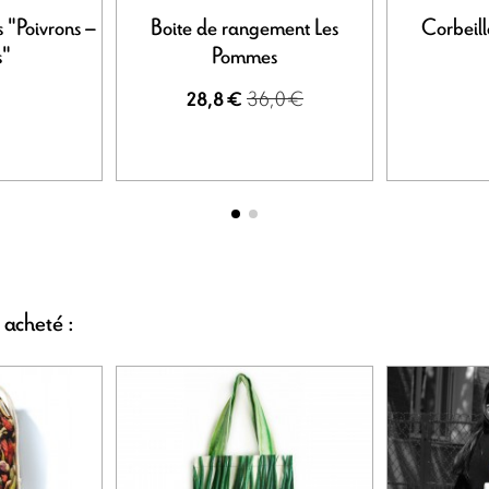
 "Poivrons –
Boite de rangement Les
Corbeill
s"
Pommes
36,0 €
€
28,8 €
 acheté :