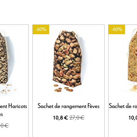
-60%
-60%
nt Haricots
Sachet de rangement Fèves
Sachet de r
es
27,0 €
10,8 €
10,
,0 €