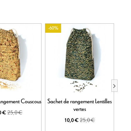
-60%
-60%
angement Couscous
Sachet de rangement Lentilles
Sac
vertes
25,0 €
0 €
25,0 €
10,0 €