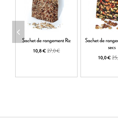
Sachet de rangement Riz
Sachet de rangem
secs
27,0 €
10,8 €
25
10,0 €