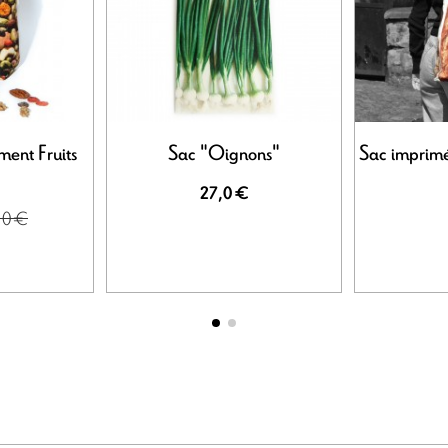
ent Fruits
Sac "Oignons"
Sac imprimé
27,0 €
,0 €