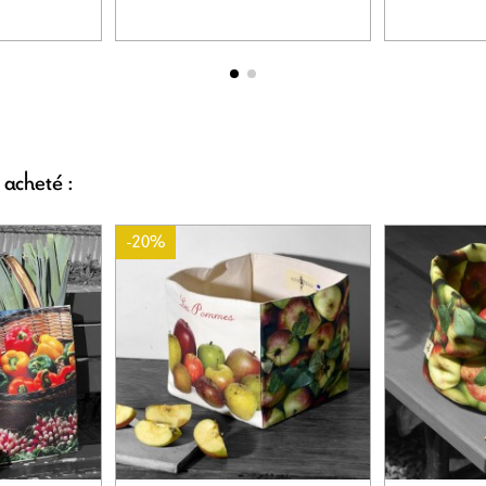
 acheté :
-20%