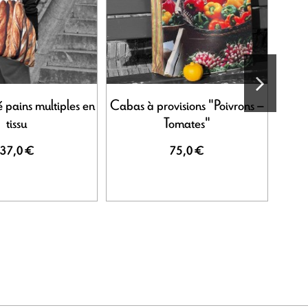
 pains multiples en
Cabas à provisions "Poivrons –
Poche
tissu
Tomates"
37,0 €
75,0 €