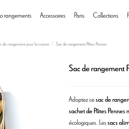
o rangements
Accessoires
Paris
Collections
s de rangement pour la cuisine
Sac de rangement Pâtes Pennes
Sac de rangement P
Adoptez ce
sac de rangem
sachet de Pâtes Pennes 
écologiques. Les
sacs ali