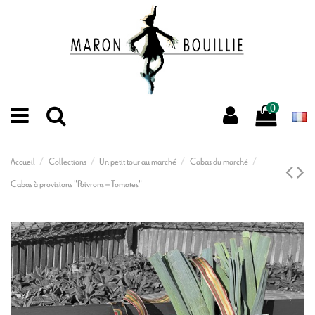
0
Accueil
Collections
Un petit tour au marché
Cabas du marché
Cabas à provisions "Poivrons – Tomates"