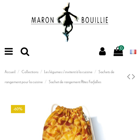
0
Accueil
Collections
Les légumes s'invitent à la cuisine
Sachets de
rangement pour la cuisine
Sachet de rangement Pâtes Farfalles
-60%