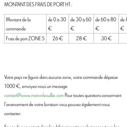
MONTANT DES FRAIS DE PORT HT :
Montant de la
de 0 à 30
de 30 à 60
de 60 à 80
de 
commande
€
€
€
€
Frais de port ZONE 5
26 €
28 €
30 €
Votre pays ne figure dans aucune zone, votre commande dépasse
1000 €, envoyez nous un message
contact@www.maronbouillie.com
Pour toutes questions concernant
l’avancement de votre livraison vous pouvez également nous
contacter.
En cas de non retrait dans les délais impartis par le transporteur, les