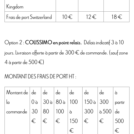
Kingdom
Frais de port Switzerland
10 €
12 €
18 €
Option 2 :
Délais indicatif 3 à 10
COLISSIMO en point relais.
jours. Livraison offerte à partir de 300 € de commande. (sauf zone
4 à partir de 500 €)
MONTANT DES FRAIS DE PORT HT :
Montant de
de
de
de
de
de
de
à
la
0 à
30 à
80 à
100
150 à
300
partir
commande
30
80
100
à
300
à 500
de
€
€
€
150
€
€
500
€
€