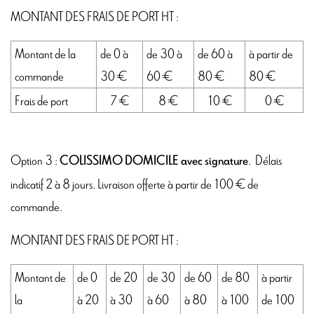
MONTANT DES FRAIS DE PORT HT :
Montant de la
de 0 à
de 30 à
de 60 à
à partir de
commande
30 €
60 €
80 €
80 €
Frais de port
7 €
8 €
10 €
0 €
Option 3 :
. Délais
COLISSIMO DOMICILE avec signature
indicatif 2 à 8 jours. Livraison offerte à partir de 100 € de
commande.
MONTANT DES FRAIS DE PORT HT :
Montant de
de 0
de 20
de 30
de 60
de 80
à partir
la
à 20
à 30
à 60
à 80
à 100
de 100