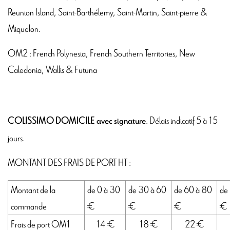
Reunion Island, Saint-Barthélemy, Saint-Martin, Saint-pierre &
Miquelon.
OM2 : French Polynesia, French Southern Territories, New
Caledonia, Wallis & Futuna
.
Délais indicatif 5 à 15
COLISSIMO DOMICILE avec signature
jours.
MONTANT DES FRAIS DE PORT HT :
Montant de la
de 0 à 30
de 30 à 60
de 60 à 80
de
commande
€
€
€
€
Frais de port OM1
14 €
18 €
22 €