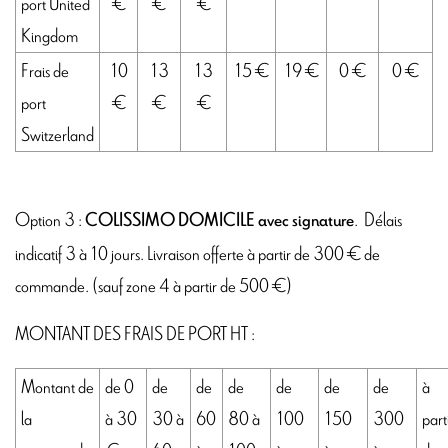
port United
€
€
€
Kingdom
Frais de
10
13
13
15 €
19 €
0 €
0 €
port
€
€
€
Switzerland
Option 3 :
.
Délais
COLISSIMO DOMICILE avec signature
indicatif 3 à 10 jours. Livraison offerte à partir de 300 € de
commande. (sauf zone 4 à partir de 500 €)
MONTANT DES FRAIS DE PORT HT :
Montant de
de 0
de
de
de
de
de
de
à
la
à 30
30 à
60
80 à
100
150
300
part