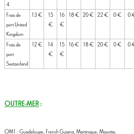
4
Frais de
13 €
15
16
18 €
20 €
22 €
0 €
0 
port United
€
€
Kingdom
Frais de
12 €
14
15
16 €
18 €
20 €
0 €
0 
port
€
€
Switzerland
OUTRE-MER
:
OM1 : Guadeloupe, French Guiana, Martinique, Mayotte,