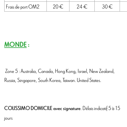
Frais de port OM2
20 €
24 €
30 €
MONDE
:
Zone 5 : Australia, Canada, Hong Kong, Israel, New Zealand,
Russia, Singapore, South Korea, Taiwan. United States.
.
Délais indicatif 5 à 15
COLISSIMO DOMICILE avec signature
jours