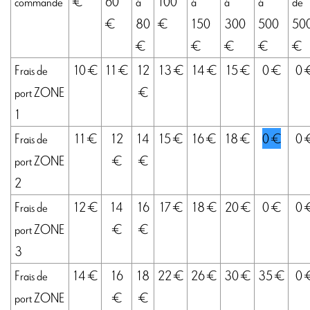
commande
€
60
à
100
à
à
à
de
€
80
€
150
300
500
50
€
€
€
€
€
Frais de
10 €
11 €
12
13 €
14 €
15 €
0 €
0 
port ZONE
€
1
Frais de
11 €
12
14
15 €
16 €
18 €
0 €
0 
port ZONE
€
€
2
Frais de
12 €
14
16
17 €
18 €
20 €
0 €
0 
port ZONE
€
€
3
Frais de
14 €
16
18
22 €
26 €
30 €
35 €
0 
port ZONE
€
€