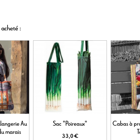
 acheté :
ulangerie Au
Sac "Poireaux"
Cabas à pro
 du marais
T
33,0 €