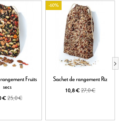
-60%
-60%
 rangement Fruits
Sachet de rangement Riz
Sac
secs
27,0 €
10,8 €
25,0 €
0 €