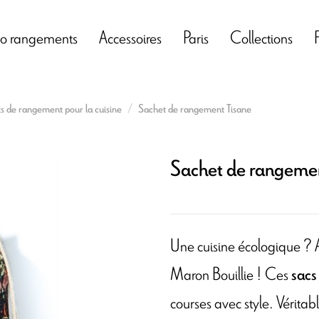
o rangements
Accessoires
Paris
Collections
s de rangement pour la cuisine
Sachet de rangement Tisane
Sachet de rangemen
Une cuisine écologique ? 
Maron Bouillie ! Ces
sacs
courses avec style. Véritab