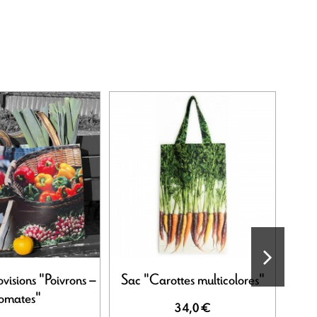
visions "Poivrons –
Sac "Carottes multicolores"
Sac 
omates"
34,0 €