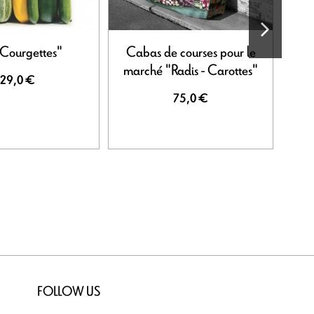
Courgettes"
Cabas de courses pour le
Cabas
marché "Radis - Carottes"
29,0 €
75,0 €
FOLLOW US