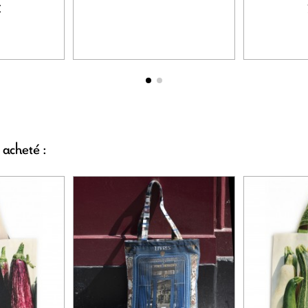
€
 acheté :