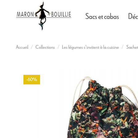
Sacs et cabas
Déc
Accueil
Collections
Les légumes s'invitent à la cuisine
Sachet
-60%