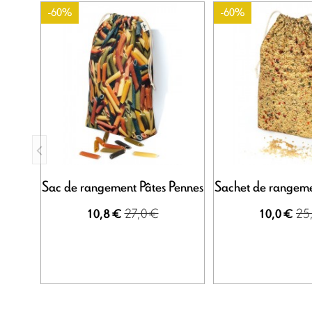
-60%
-60%
Sac de rangement Pâtes Pennes
Sachet de rangem
27,0 €
25
10,8 €
10,0 €