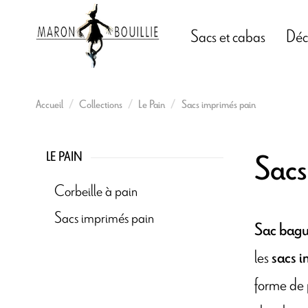
Sacs et cabas
Déc
Accueil
Collections
Le Pain
Sacs imprimés pain
Sacs
LE PAIN
Corbeille à pain
Sacs imprimés pain
Sac bagu
les
sacs 
forme de p