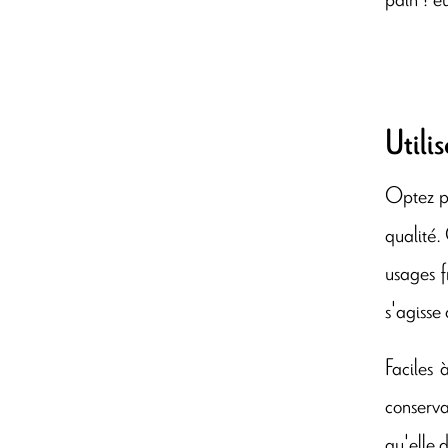
Utili
Optez po
qualité.
usages f
s'agisse 
Faciles 
conserva
qu'elle 