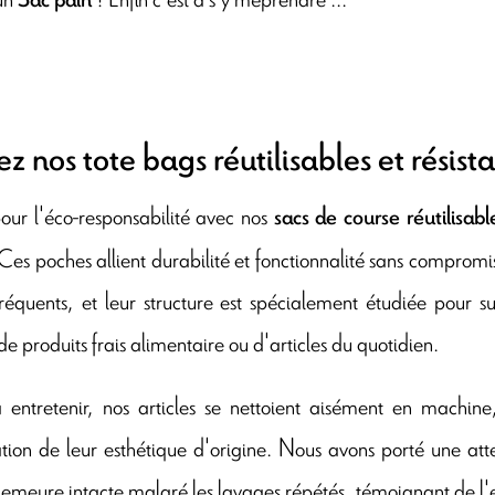
sez nos tote bags réutilisables et résist
ur l'éco-responsabilité avec nos
sacs de course réutilisabl
 Ces poches allient durabilité et fonctionnalité sans compromis
réquents, et leur structure est spécialement étudiée pour sup
de produits frais alimentaire ou d'articles du quotidien.
à entretenir, nos articles se nettoient aisément en machin
tion de leur esthétique d'origine. Nous avons porté une atte
demeure intacte malgré les lavages répétés, témoignant de l'e