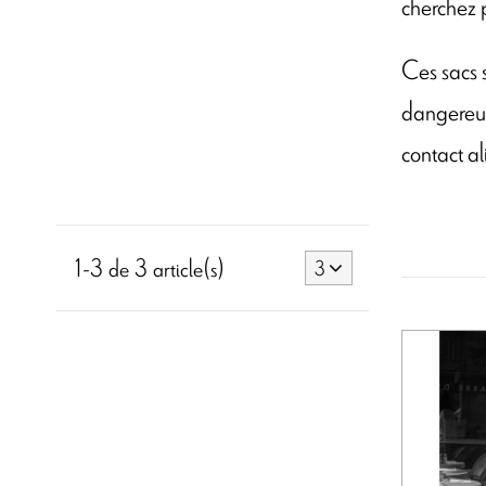
cherchez p
Ces sacs 
dangereuse
contact al
1-3 de 3 article(s)
3