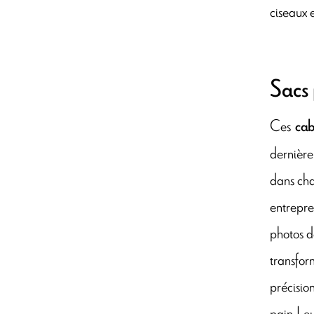
ciseaux 
Sacs
Ces
cab
dernière
dans cha
entrepre
photos d
transfo
précisio
pain ! e