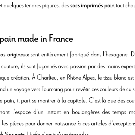
et quelques tendres piqures, des
tout chaud
sacs imprimés pain
 pain made in France
sont entièrement fabriqué dans l’hexagone. Dès
as originaux
 couture, ils sont façonnés avec passion par des mains experte
que création. À Charlieu, en Rhône-Alpes, le tissu blanc est s
nd un voyage vers Tourcoing pour revêtir ces couleurs de cu
e pain, il part se montrer à la capitale. C'est là que des cout
rmant l'espace d'un instant en boulangères des temps m
n les pièces pour donner naissance à ces articles d'exceptions
uh
! Enfin c'est à s'y méprendre ...
Sac pain