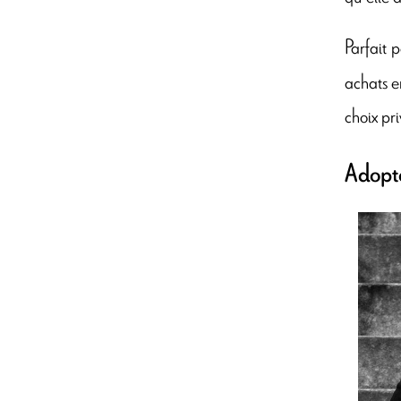
Parfait 
achats en
choix pr
Adopte