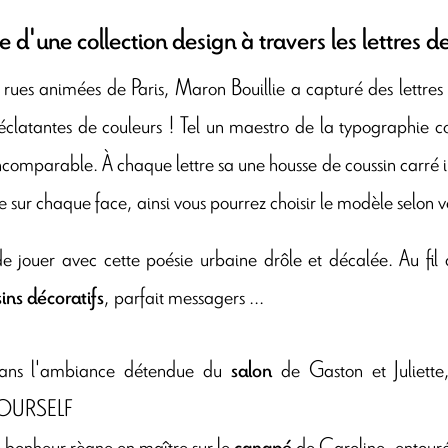
re d'une collection design à travers les lettres d
 rues animées de Paris, Maron Bouillie a capturé des lettres 
s éclatantes de couleurs ! Tel un maestro de la typographie
ncomparable. À chaque lettre sa une housse de coussin carré i
e sur chaque face, ainsi vous pourrez choisir le modèle selon v
e jouer avec cette poésie urbaine drôle et décalée. Au fil 
,
parfait messagers ...
ins décoratifs
ans l'ambiance détendue du
de Gaston et Juliette,
salon
OURSELF
 bonheur règne en maître sur le
de Caroline, entour
canapé