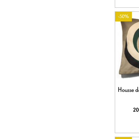
-50%
Housse d
20