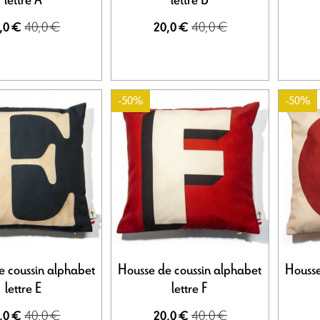
40,0 €
40,0 €
,0 €
20,0 €
-50%
-50%
e coussin alphabet
Housse de coussin alphabet
Housse
lettre E
lettre F
40,0 €
40,0 €
,0 €
20,0 €