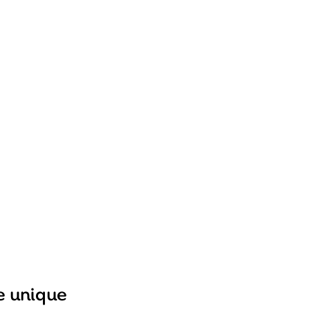
e unique