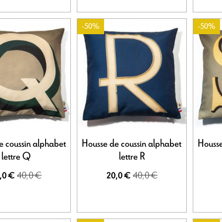
-50%
-50%
e coussin alphabet
Housse de coussin alphabet
Housse
lettre Q
lettre R
40,0 €
40,0 €
,0 €
20,0 €