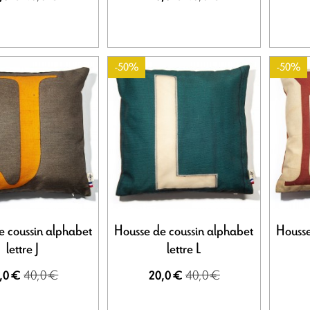
-50%
-50%
e coussin alphabet
Housse de coussin alphabet
Housse
lettre J
lettre L
40,0 €
40,0 €
,0 €
20,0 €