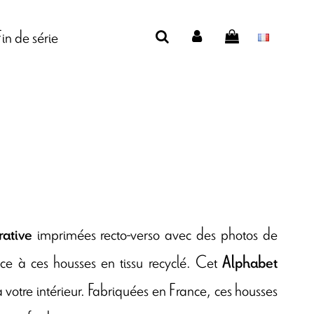
Fin de série
imprimées recto-verso avec des photos de
rative
ce à ces housses en tissu recyclé. Cet
Alphabet
 votre intérieur. Fabriquées en France, ces housses