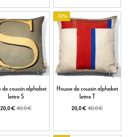
-50%
 de coussin alphabet
Housse de coussin alphabet
lettre S
lettre T
40,0 €
40,0 €
20,0 €
20,0 €