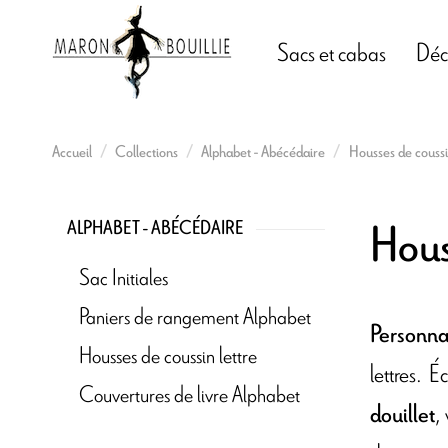
Sacs et cabas
Déc
Accueil
Collections
Alphabet - Abécédaire
Housses de coussi
Hous
ALPHABET - ABÉCÉDAIRE
Sac Initiales
Paniers de rangement Alphabet
Personna
Housses de coussin lettre
lettres. 
Couvertures de livre Alphabet
,
douillet