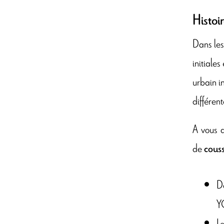
Histoi
Dans les
initiale
urbain i
différent
A vous d
de
couss
D
Y
Le