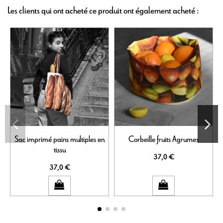
Les clients qui ont acheté ce produit ont également acheté :
Sac imprimé pains multiples en
Corbeille fruits Agrumes
tissu
37,0 €
37,0 €