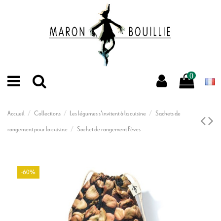
0
Accueil
Collections
Les légumes s'invitent à la cuisine
Sachets de
rangement pour la cuisine
Sachet de rangement Fèves
-60%