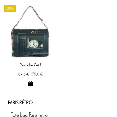
-50%
Sacoche Zut !
175,0 €
87,5 €
PARIS RÉTRO
Tote bag Paris retro