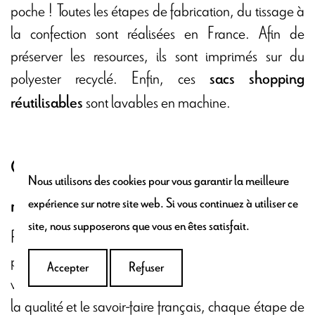
poche ! Toutes les étapes de fabrication, du tissage à
la confection sont réalisées en France. Afin de
préserver les resources, ils sont imprimés sur du
polyester recyclé. Enfin, ces
sacs shopping
sont lavables en machine.
réutilisables
Offrez un article de fabrication 100%
Nous utilisons des cookies pour vous garantir la meilleure
made in France
expérience sur notre site web. Si vous continuez à utiliser ce
site, nous supposerons que vous en êtes satisfait.
Plongez dans l'univers du
, bien
tote bag végétarien
plus qu'un simple sac de course pour transporter
Accepter
Refuser
votre chou frisé ! Conçu avec un engagement envers
la qualité et le savoir-faire français, chaque étape de