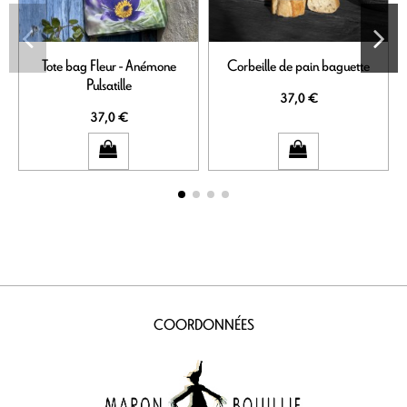
Tote bag Fleur - Anémone
Corbeille de pain baguette
Pulsatille
37,0 €
37,0 €
COORDONNÉES