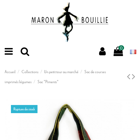
0
Accueil
Collections
Un petit tour au marché
Sac de courses
imprimés légumes
Sac "Piments"
Rupture de stock