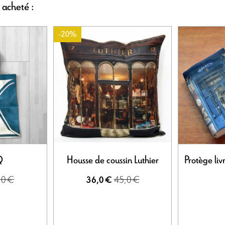
 acheté :
-20%
Q
Housse de coussin Luthier
Protège liv
,0 €
45,0 €
36,0 €