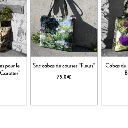
s pour le
Sac cabas de courses "Fleurs"
Cabas du 
 Carottes"
B
75,0 €
€