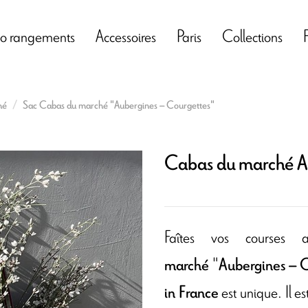
o rangements
Accessoires
Paris
Collections
hé
Sac Cabas du marché "Aubergines – Courgettes"
Cabas du marché A
Faîtes vos courses 
"
marché
Aubergines – 
est unique. Il e
in France