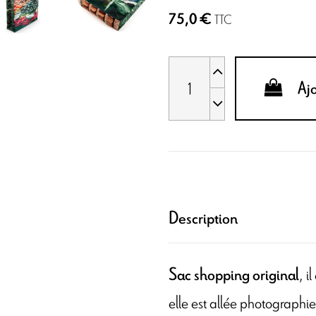
75,0 €
TTC
Aj
Description
, i
Sac shopping original
elle est allée photographier