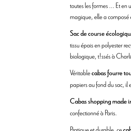
toutes les formes ... Et en 
magique, elle a composé c
Sac de course écologiq
tissu épais en polyester re
biologique, t!ssés à Char
Véritable
cabas fourre to
papiers au fond du sac, il 
Cabas shopping made i
confectionné à Paris.
Pratique et durable, ce
cab