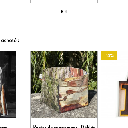
 acheté :
-50%
ette
Panier de rangement - Défilés