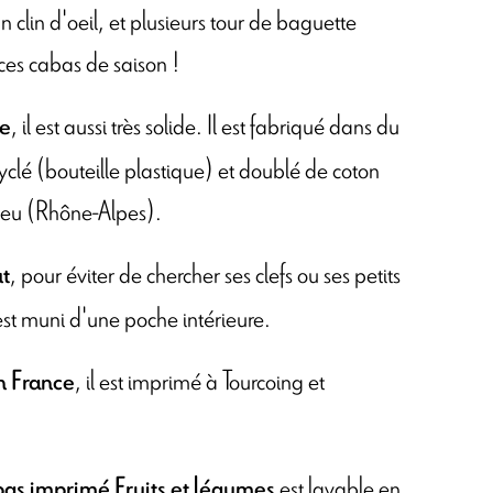
un clin d'oeil, et plusieurs tour de baguette
es cabas de saison !
, il est aussi très solide. Il est fabriqué dans du
ue
cyclé (bouteille plastique) et doublé de coton
lieu (Rhône-Alpes).
, pour éviter de chercher ses clefs ou ses petits
ut
est muni d'une poche intérieure.
, il est imprimé à Tourcoing et
n France
est lavable en
as imprimé Fruits et légumes