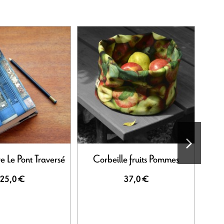
re Le Pont Traversé
Corbeille fruits Pommes
Pan
25,0 €
37,0 €