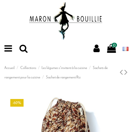
0
Accueil
Collections
Les légumes s'invitent à la cuisine
Sachets de
rangement pour la cuisine
Sachet de rangement Riz
-60%