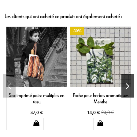
Les clients qui ont acheté ce produit ont également acheté :
-30%
Sac imprimé pains multiples en
Poche pour herbes aromatiques
tissu
Menthe
20,0 €
37,0 €
14,0 €