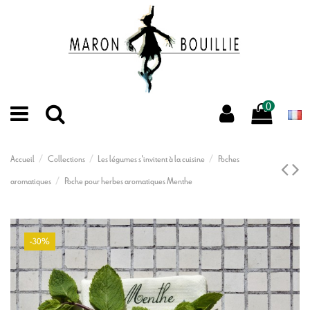
0
Accueil
Collections
Les légumes s'invitent à la cuisine
Poches
aromatiques
Poche pour herbes aromatiques Menthe
-30%