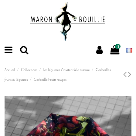
0
Accueil
Collections
Les légumes s'invitent à la cuisine
Corbeilles
fruits & légumes
Corbeille Fruits rouges