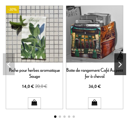
-30%
Poche pour herbes aromatique
Boite de rangement Café Au petit
Sauge
fer à cheval
20,0 €
14,0 €
36,0 €