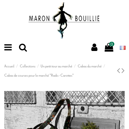
0
Accueil
Collections
Un petit tour au marché
Cabas du marché
Cabas de courses pour le marché "Radis - Carottes"