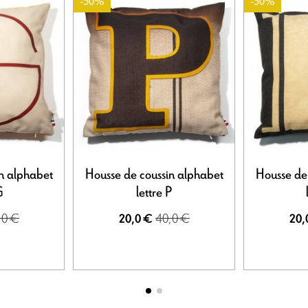
-50%
-50%
n alphabet
Housse de coussin alphabet
Housse de
G
lettre P
,0 €
40,0 €
20,0 €
20,