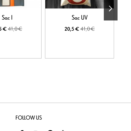
Sac I
Sac UV
Hou
41,0 €
41,0 €
5 €
20,5 €
FOLLOW US