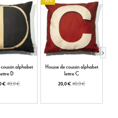
-50%
-50%
 coussin alphabet
Housse de coussin alphabet
Hou
lettre D
lettre C
40,0 €
40,0 €
0 €
20,0 €