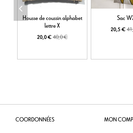
Housse de coussin alphabet
Sac W
lettre X
41
20,5 €
40,0 €
20,0 €
COORDONNÉES
MON COMP