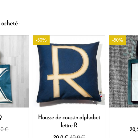
 acheté :
-50%
-50%
Q
Housse de coussin alphabet
lettre R
,0 €
20,
40,0 €
20,0 €