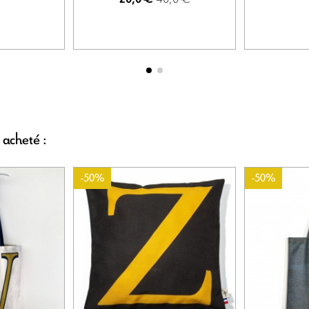
 acheté :
-50%
-50%