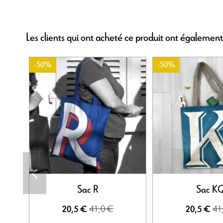
Les clients qui ont acheté ce produit ont également
-50%
-50%
Sac R
Sac K
41,0 €
41
20,5 €
20,5 €