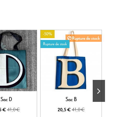
-50%
-50%
Rupture de stock
Rupture de stock
Sac D
Sac B
Hou
41,0 €
41,0 €
5 €
20,5 €