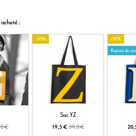
 acheté :
-50%
-50%
Rupture de sto
Sac YZ
,0 €
39,0 €
19,5 €
20,