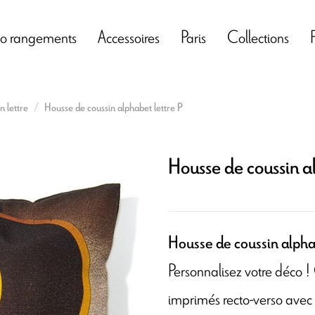
o rangements
Accessoires
Paris
Collections
n lettre
Housse de coussin alphabet lettre P
Housse de coussin a
Housse de coussin alphab
Personnalisez votre déco 
imprimés recto-verso avec 