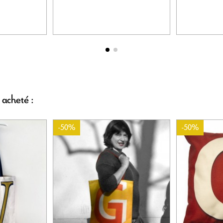
 acheté :
-50%
-50%