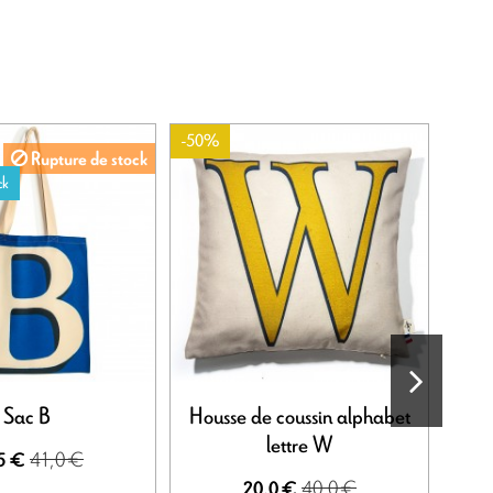
-50%
Rupture de stock
ck
Sac B
Housse de coussin alphabet
lettre W
41,0 €
5 €
40,0 €
20,0 €