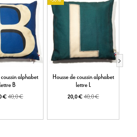
-50%
-50%
 coussin alphabet
Housse de coussin alphabet
Hou
lettre B
lettre L
40,0 €
40,0 €
0 €
20,0 €