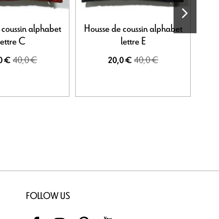
 coussin alphabet
Housse de coussin alphabet
S
lettre C
lettre E
"Au
40,0 €
40,0 €
0 €
20,0 €
FOLLOW US