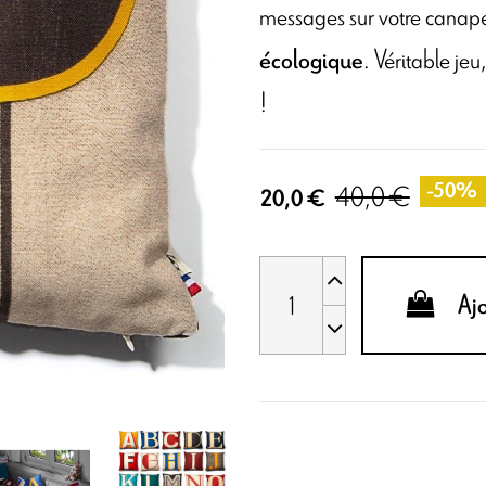
messages sur votre canap
. Véritable jeu
écologique
!
40,0 €
-50%
20,0 €
Aj