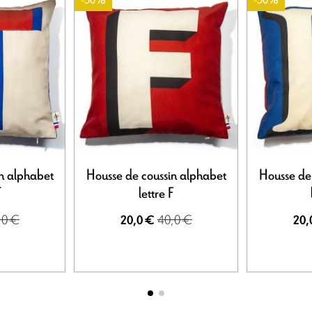
-50%
-50%
n alphabet
Housse de coussin alphabet
Housse de
T
lettre F
,0 €
40,0 €
20,0 €
20,