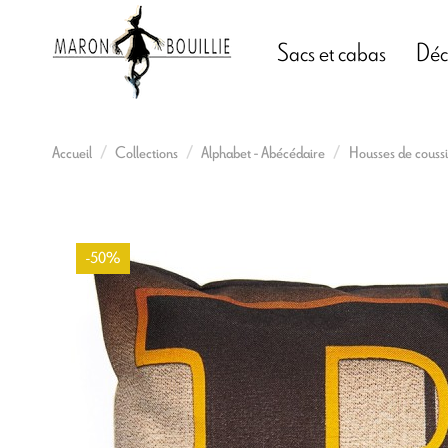
Sacs et cabas
Déc
Accueil
Collections
Alphabet - Abécédaire
Housses de coussi
-50%