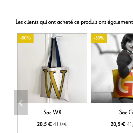
Les clients qui ont acheté ce produit ont également
-50%
-50%
Sac WX
Sac G
41,0 €
41
20,5 €
20,5 €