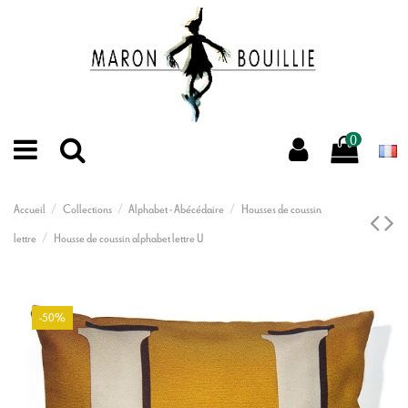
0
Accueil
Collections
Alphabet - Abécédaire
Housses de coussin
lettre
Housse de coussin alphabet lettre U
-50%