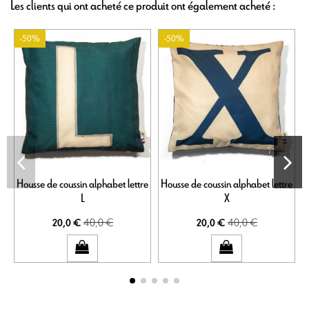
Les clients qui ont acheté ce produit ont également acheté :
-50%
-50%
Housse de coussin alphabet lettre
Housse de coussin alphabet lettre
H
L
X
40,0 €
40,0 €
20,0 €
20,0 €