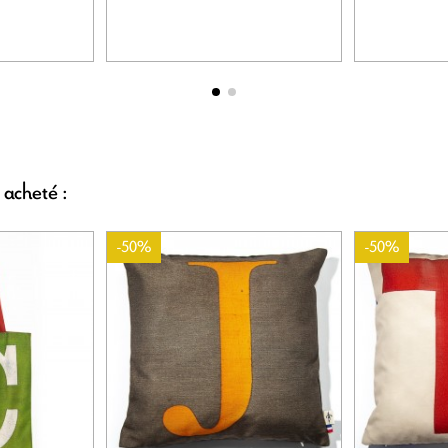
 acheté :
-50%
-50%