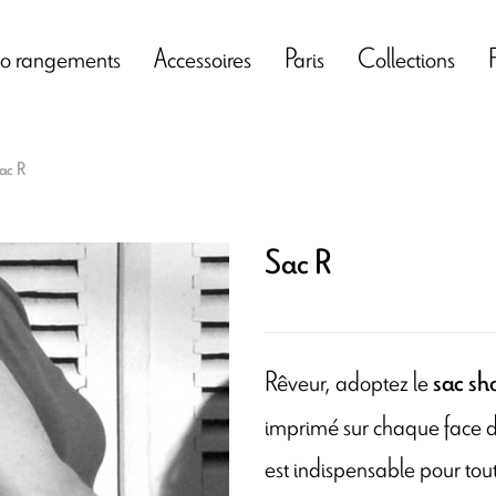
o rangements
Accessoires
Paris
Collections
ac R
Sac R
Rêveur, adoptez le
sac sh
imprimé sur chaque face d'
est indispensable pour to