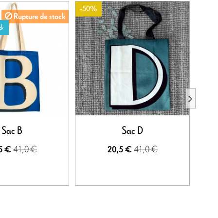
-50%
-50%
Rupture de stock
ck
Sac B
Sac D
41,0 €
41,0 €
5 €
20,5 €