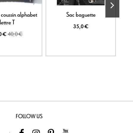
 coussin alphabet
Sac baguette
Hou
lettre T
35,0 €
40,0 €
0 €
FOLLOW US