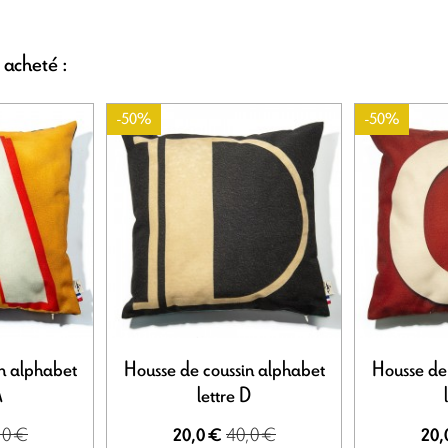
 acheté :
-50%
-50%
n alphabet
Housse de coussin alphabet
Housse de
A
lettre D
,0 €
40,0 €
20,0 €
20,