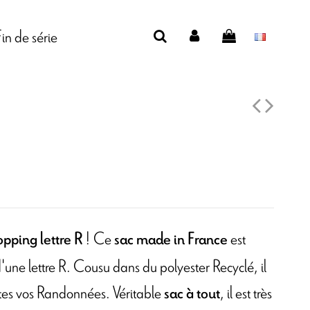
Fin de série
! Ce
est
opping lettre R
sac
made in France
une lettre R. Cousu dans du polyester Recyclé, il
utes vos Randonnées. Véritable
, il est très
sac à tout