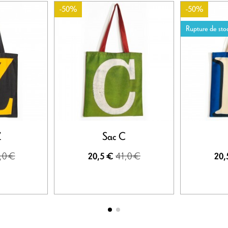
-50%
-50%
Rupture de sto
Z
Sac C
,0 €
41,0 €
20,5 €
20,