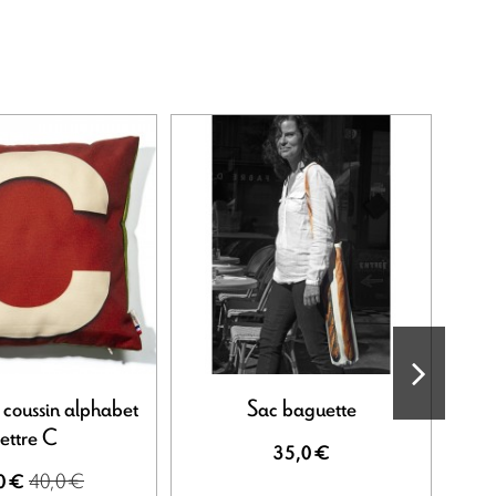
-50%
 coussin alphabet
Sac baguette
Hou
lettre C
35,0 €
40,0 €
0 €