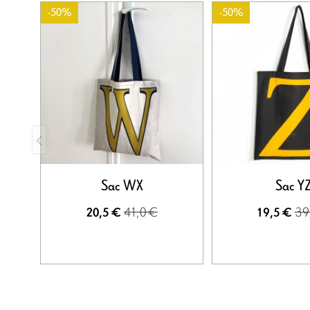
-50%
-50%
Sac WX
Sac Y
41,0 €
39
20,5 €
19,5 €