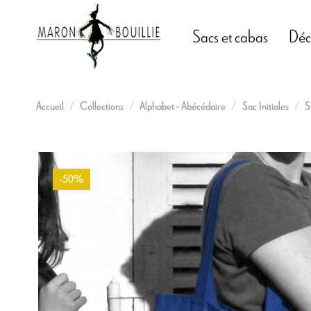
Sacs et cabas
Déc
Accueil
Collections
Alphabet - Abécédaire
Sac Initiales
S
-50%