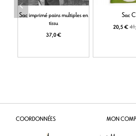
Sac imprimé pains multiples en
Sac C
tissu
41
20,5 €
37,0 €
COORDONNÉES
MON COMP