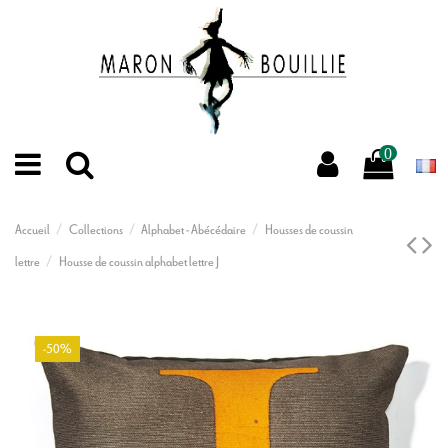
0
Accueil
Collections
Alphabet - Abécédaire
Housses de coussin
lettre
Housse de coussin alphabet lettre J
-50%