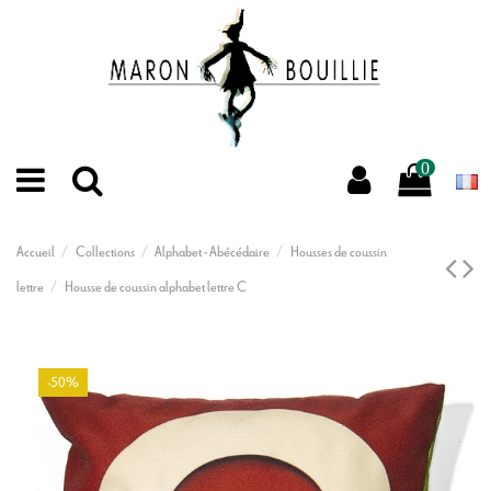
0
Accueil
Collections
Alphabet - Abécédaire
Housses de coussin
lettre
Housse de coussin alphabet lettre C
-50%