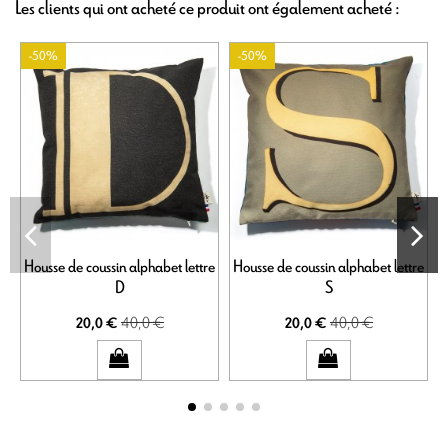
Les clients qui ont acheté ce produit ont également acheté :
-50%
-50%
Housse de coussin alphabet lettre
Housse de coussin alphabet lettre
H
D
S
40,0 €
40,0 €
20,0 €
20,0 €