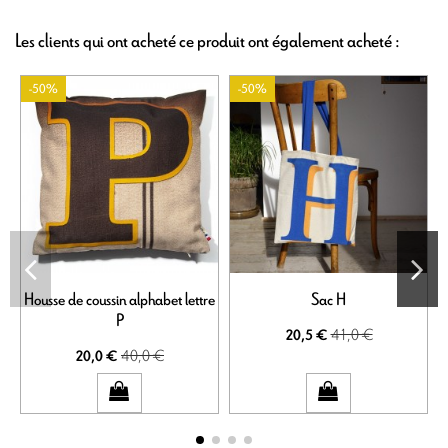
Les clients qui ont acheté ce produit ont également acheté :
-50%
-50%
Housse de coussin alphabet lettre
Sac H
H
P
41,0 €
20,5 €
40,0 €
20,0 €