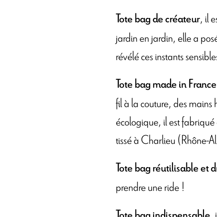
, il
Tote bag de créateur
jardin en jardin, elle a pos
révélé ces instants sensibl
Tote bag made in France
fil à la couture, des mains 
écologique, il est fabriqué
tissé à Charlieu (Rhône-A
Tote bag réutilisable et 
prendre une ride !
,
Tote bag indispensable