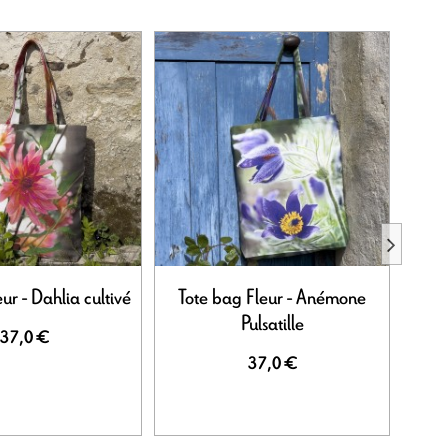
ur - Dahlia cultivé
Tote bag Fleur - Anémone
Tote b
Pulsatille
37,0 €
37,0 €