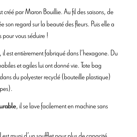
 est créé par Maron Bouillie. Au fil des saisons, de
ée son regard sur la beauté des fleurs. Puis elle a
es pour vous séduire !
, il est entièrement fabriqué dans l’hexagone. Du
habiles et agiles lui ont donné vie. Tote bag
 dans du polyester recyclé (bouteille plastique)
lpes).
, il se lave facilement en machine sans
durable
 il est muni d’un soufflet pour plus de capacité.