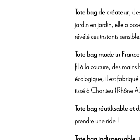
, il
Tote bag de créateur
jardin en jardin, elle a pos
révélé ces instants sensibl
Tote bag made in France
fil à la couture, des mains 
écologique, il est fabriqué
tissé à Charlieu (Rhône-A
Tote bag réutilisable et 
prendre une ride !
,
Tote bag indispensable