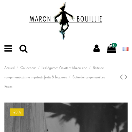
0
Accueil
Collections
Les légumes s'invitent à la cuisine
Boîte de
rangement cuisine imprimés fruits & légumes
Boite de rangement Les
Poires
-20%