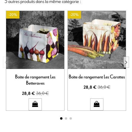
5 autres produits dans la même catégorie :
-20%
-20%
Boite de rangement Les
Boite de rangement Les Carottes
B
Betteraves
36,0 €
28,8 €
36,0 €
28,8 €