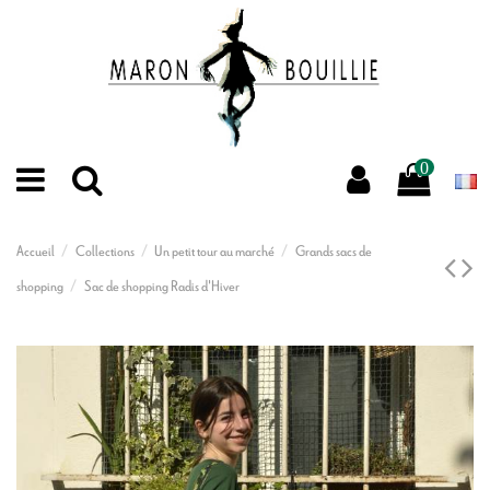
0
Accueil
Collections
Un petit tour au marché
Grands sacs de
shopping
Sac de shopping Radis d'Hiver