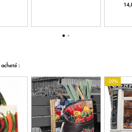
14,
 acheté :
-20%