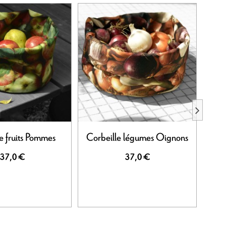
e fruits Pommes
Corbeille légumes Oignons
C
37,0 €
37,0 €