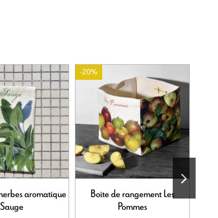
-20%
herbes aromatique
Boite de rangement Les
Sac 
Sauge
Pommes