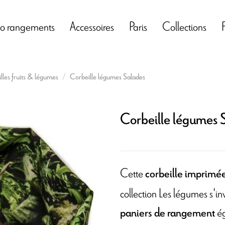
o rangements
Accessoires
Paris
Collections
lles fruits & légumes
Corbeille légumes Salades
Corbeille légumes 
Cette
corbeille imprimé
collection Les légumes s'inv
ég
paniers de rangement