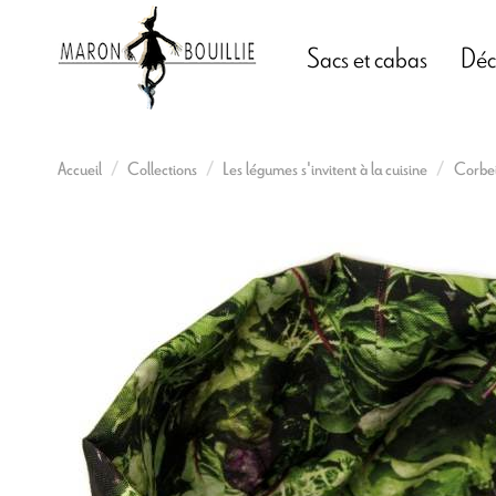
Sacs et cabas
Déc
Accueil
Collections
Les légumes s'invitent à la cuisine
Corbei