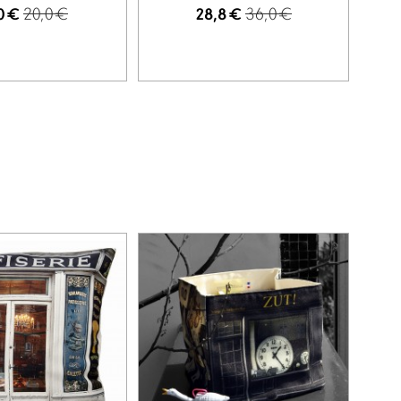
20,0 €
36,0 €
0 €
28,8 €