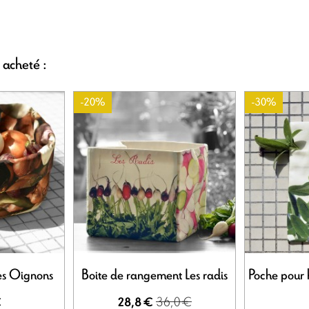
 acheté :
-20%
-30%
es Oignons
Boite de rangement Les radis
Poche pour 
36,0 €
€
28,8 €