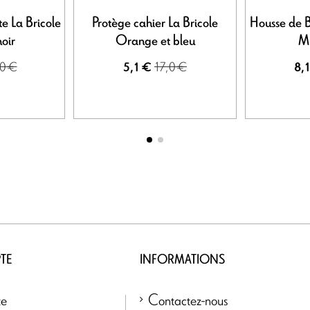
e La Bricole
Protège cahier La Bricole
Housse de B
noir
Orange et bleu
Mu
0 €
17,0 €
5,1 €
8,
TE
INFORMATIONS
te
Contactez-nous