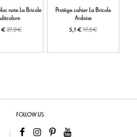
loc note La Bricole
Protège cahier La Bricole
Protè
lticolore
Ardoise
27,0 €
17,0 €
1 €
5,1 €
FOLLOW US