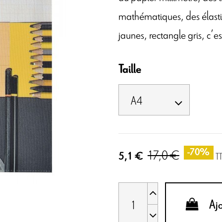
mathématiques, des élasti
jaunes, rectangle gris, c’est
Taille
17,0 €
-70%
5,1 €
T
Aj