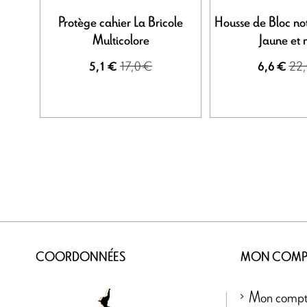
Protège cahier La Bricole
Housse de Bloc not
Multicolore
Jaune et 
17,0 €
22,
5,1 €
6,6 €
COORDONNÉES
MON COMP
Mon comp