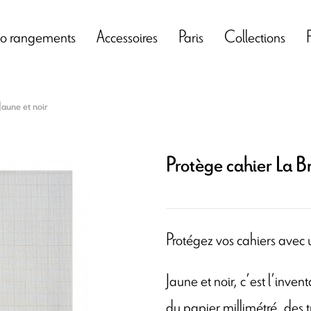
o rangements
Accessoires
Paris
Collections
Jaune et noir
Protège cahier La Br
Protégez vos cahiers avec
Jaune et noir, c’est l’inven
du papier millimétré, des t