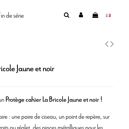
Fin de série
icole Jaune et noir
 un
Protège cahier La Bricole Jaune et noir !
taire : une paire de ciseau, un point de repère, sur
raits au réglet, des pinces métalliques pour les