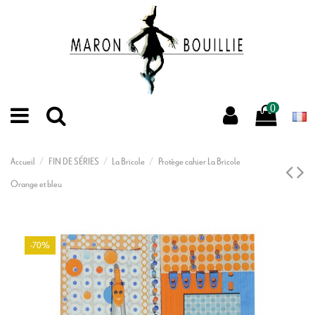
0
Accueil
FIN DE SÉRIES
La Bricole
Protège cahier La Bricole
Orange et bleu
-70%