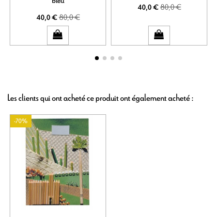
bleu
80,0 €
40,0 €
80,0 €
40,0 €
Les clients qui ont acheté ce produit ont également acheté :
-70%