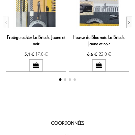
Protège cahier La Bricole Jaune et
Housse de Bloc note La Bricole
noir
Jaune et noir
17,0 €
22,0 €
5,1 €
6,6 €
COORDONNÉES