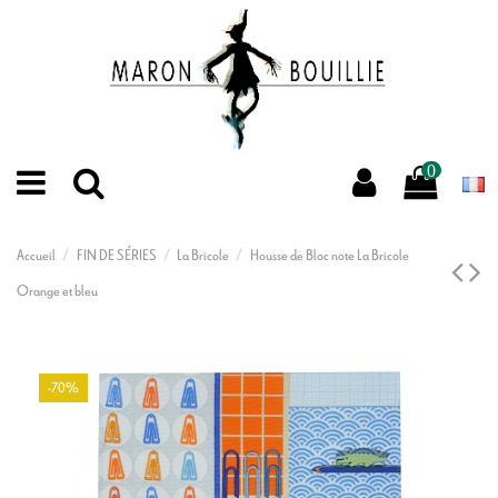
0
Accueil
FIN DE SÉRIES
La Bricole
Housse de Bloc note La Bricole
Orange et bleu
-70%