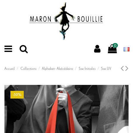
0
Accueil
Collections
Alphabet - Abécédaire
Sac Initiales
Sac UV
-50%