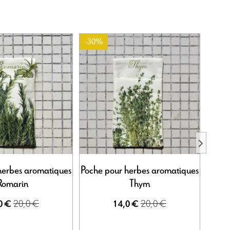
-30%
-30%
herbes aromatiques
Poche pour herbes aromatiques
Poche
Romarin
Thym
20,0 €
20,0 €
0 €
14,0 €