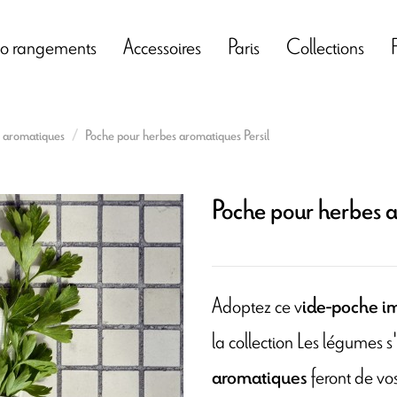
o rangements
Accessoires
Paris
Collections
 aromatiques
Poche pour herbes aromatiques Persil
Poche pour herbes a
Adoptez ce v
ide-poche im
la collection Les légumes s'
feront de vo
aromatiques