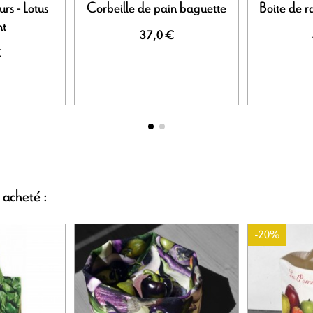
urs - Lotus
Corbeille de pain baguette
Boite de r
nt
37,0 €
€
 acheté :
-20%