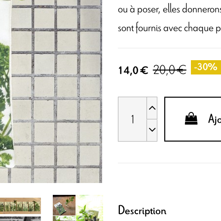
ou à poser, elles donnerons
sont fournis avec chaque 
20,0 €
-30%
14,0 €
Aj
Description