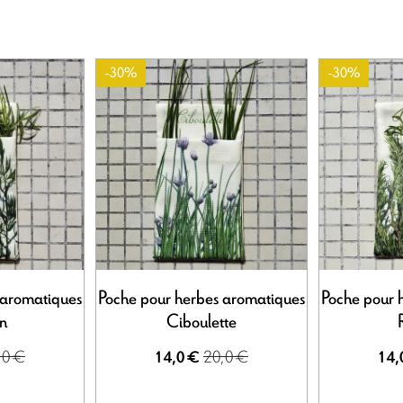
-30%
-30%
 aromatiques
Poche pour herbes aromatiques
Poche pour 
n
Ciboulette
,0 €
20,0 €
14,0 €
14,