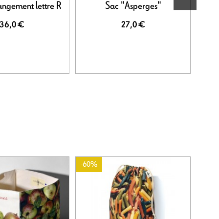
angement lettre R
Sac "Asperges"
Sa
36,0 €
27,0 €
-60%