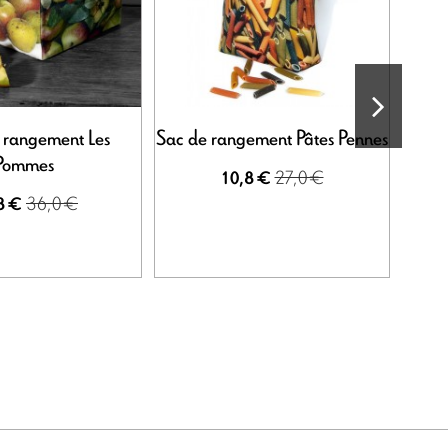
e rangement Les
Sac de rangement Pâtes Pennes
Cor
Pommes
27,0 €
10,8 €
36,0 €
8 €