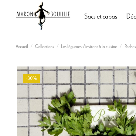
Sacs et cabas
Déc
Accueil
Collections
Les légumes s'invitent à la cuisine
Poches
-30%