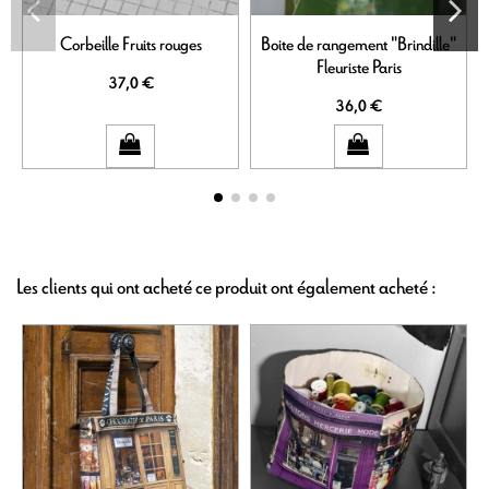
Corbeille Fruits rouges
Boite de rangement "Brindille"
S
Fleuriste Paris
37,0 €
36,0 €
Les clients qui ont acheté ce produit ont également acheté :