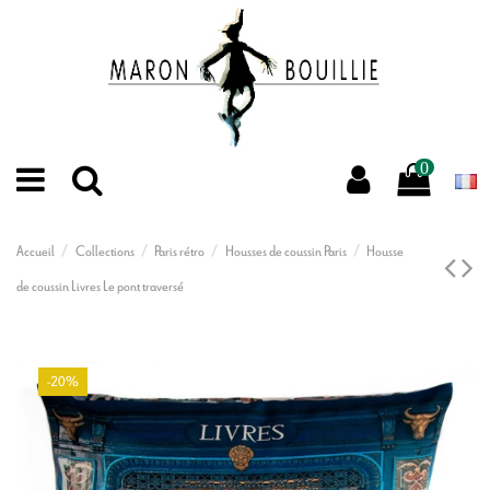
0
Accueil
Collections
Paris rétro
Housses de coussin Paris
Housse
de coussin Livres Le pont traversé
-20%