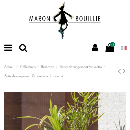
0
Accueil
Collections
Paris rétro
Boites de rangement Paris rétro
Boite de rangement Graineterie du marché