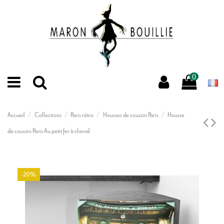
0
Accueil
Collections
Paris rétro
Housses de coussin Paris
Housse
de coussin Paris Au petit fer à cheval
-20%