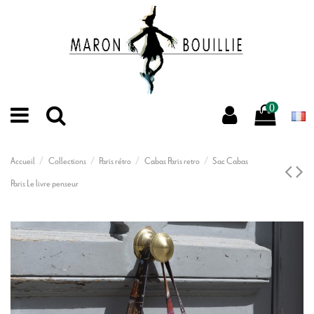
0
Accueil
Collections
Paris rétro
Cabas Paris retro
Sac Cabas
Paris Le livre penseur