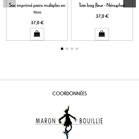
Sac imprimé pains multiples en
Tote bag fleur - Nénuphar
tissu
37,0 €
37,0 €
COORDONNÉES