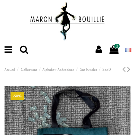
0
Accueil
Collections
Alphabet - Abécédaire
Sac Initiales
Sac D
-50%