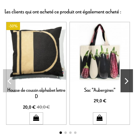
Les clients qui ont acheté ce produit ont également acheté :
-50%
Housse de coussin alphabet lettre
Sac "Aubergines"
H
D
29,0 €
40,0 €
20,0 €