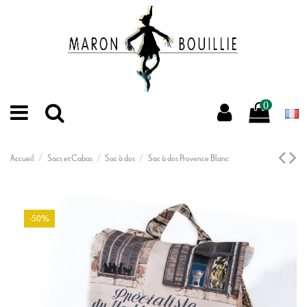
0
Accueil
Sacs et Cabas
Sac à dos
Sac à dos Provence Blanc
-50%