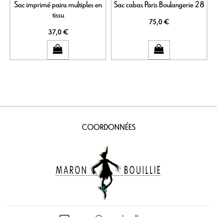
Sac imprimé pains multiples en
Sac cabas Paris Boulangerie 28
tissu
75,0 €
37,0 €
COORDONNÉES