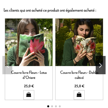
Les clients qui ont acheté ce produit ont également acheté :
Couvre livre Fleurs - Lotus
Couvre livre Fleurs - Dahlia
B
d'Orient
cultivé
25,0 €
25,0 €