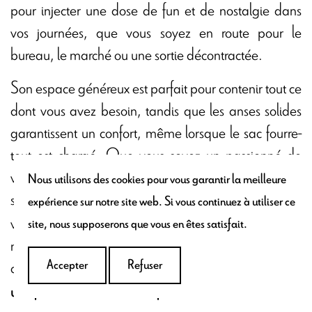
pour injecter une dose de fun et de nostalgie dans
vos journées, que vous soyez en route pour le
bureau, le marché ou une sortie décontractée.
Son espace généreux est parfait pour contenir tout ce
dont vous avez besoin, tandis que les anses solides
garantissent un confort, même lorsque le sac fourre-
tout est chargé. Que vous soyez un passionné de
voitures ou que vous cherchiez à revivre les joies
Nous utilisons des cookies pour vous garantir la meilleure
simples de votre enfance, ce t
est
ote bag en toile
expérience sur notre site web. Si vous continuez à utiliser ce
votre ticket pour un style à la fois pratique,
site, nous supposerons que vous en êtes satisfait.
nostalgique et infiniment amusant. Embarquez dans
cette
course vers le passé
et laissez ce tote bag
Accepter
Refuser
unique enchanter votre quotidien.